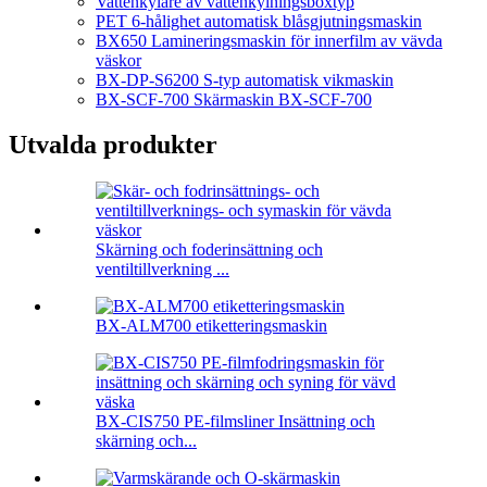
Vattenkylare av vattenkylningsboxtyp
PET 6-hålighet automatisk blåsgjutningsmaskin
BX650 Lamineringsmaskin för innerfilm av vävda
väskor
BX-DP-S6200 S-typ automatisk vikmaskin
BX-SCF-700 Skärmaskin BX-SCF-700
Utvalda produkter
Skärning och foderinsättning och
ventiltillverkning ...
BX-ALM700 etiketteringsmaskin
BX-CIS750 PE-filmsliner Insättning och
skärning och...