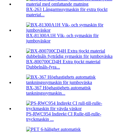
BX-263 Långarmssymaskin för extra tjockt
material...
BX-81300A1H Vik- och symaskin för
jumboväskor
BX-800700CD4H Extra tjockt material
Dubbelnåls-fyra...
BX-367 Höghastighets automatisk
tankningssymaskin...
PS-RWC954 Indirekt CI Rulle-till-rulle-
tryckmaskin ...