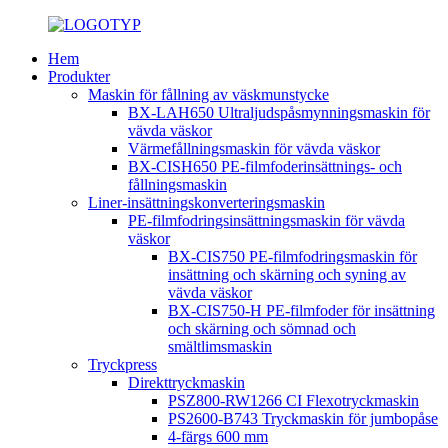
Hem
Produkter
Maskin för fållning av väskmunstycke
BX-LAH650 Ultraljudspåsmynningsmaskin för
vävda väskor
Värmefållningsmaskin för vävda väskor
BX-CISH650 PE-filmfoderinsättnings- och
fållningsmaskin
Liner-insättningskonverteringsmaskin
PE-filmfodringsinsättningsmaskin för vävda
väskor
BX-CIS750 PE-filmfodringsmaskin för
insättning och skärning och syning av
vävda väskor
BX-CIS750-H PE-filmfoder för insättning
och skärning och sömnad och
smältlimsmaskin
Tryckpress
Direkttryckmaskin
PSZ800-RW1266 CI Flexotryckmaskin
PS2600-B743 Tryckmaskin för jumbopåse
4-färgs 600 mm