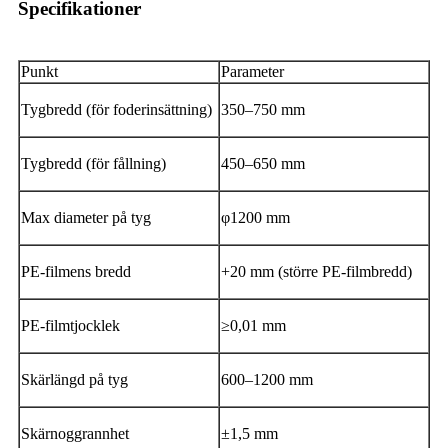
Specifikationer
Punkt
Parameter
Tygbredd (för foderinsättning)
350–750 mm
Tygbredd (för fållning)
450–650 mm
Max diameter på tyg
φ1200 mm
PE-filmens bredd
+20 mm (större PE-filmbredd)
PE-filmtjocklek
≥0,01 mm
Skärlängd på tyg
600–1200 mm
Skärnoggrannhet
±1,5 mm