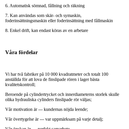
6. Automatisk sömnad, fållning och räkning
7. Kan användas som skär- och symaskin,
foderinsättningsmaskin eller foderinsättning med fållmaskin
8. Enkel drift, kan endast köras av en arbetare
Våra fördelar
Vi har två fabriker på 10 000 kvadratmeter och totalt 100
anställda för att lova de finslipade rören i lager bästa
kvalitetskontroll;
Beroende på cylindertrycket och innerdiameterns storlek skulle
olika hydrauliska cylinders finslipade rör väljas;
Vår motivation är --- kundernas nöjda leende;
Vår övertygelse är --- var uppmärksam på varje detalj;
Vår önskan är ----perfekt samarbete.