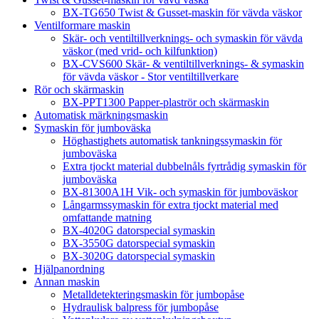
BX-TG650 Twist & Gusset-maskin för vävda väskor
Ventilformare maskin
Skär- och ventiltillverknings- och symaskin för vävda
väskor (med vrid- och kilfunktion)
BX-CVS600 Skär- & ventiltillverknings- & symaskin
för vävda väskor - Stor ventiltillverkare
Rör och skärmaskin
BX-PPT1300 Papper-plaströr och skärmaskin
Automatisk märkningsmaskin
Symaskin för jumboväska
Höghastighets automatisk tankningssymaskin för
jumboväska
Extra tjockt material dubbelnåls fyrtrådig symaskin för
jumboväska
BX-81300A1H Vik- och symaskin för jumboväskor
Långarmssymaskin för extra tjockt material med
omfattande matning
BX-4020G datorspecial symaskin
BX-3550G datorspecial symaskin
BX-3020G datorspecial symaskin
Hjälpanordning
Annan maskin
Metalldetekteringsmaskin för jumbopåse
Hydraulisk balpress för jumbopåse