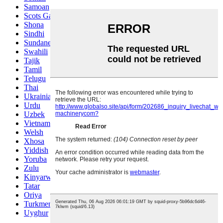
Samoan
Scots Gaelic
Shona
Sindhi
Sundanese
Swahili
Tajik
Tamil
Telugu
Thai
Ukrainian
Urdu
Uzbek
Vietnamese
Welsh
Xhosa
Yiddish
Yoruba
Zulu
Kinyarwanda
Tatar
Oriya
Turkmen
Uyghur