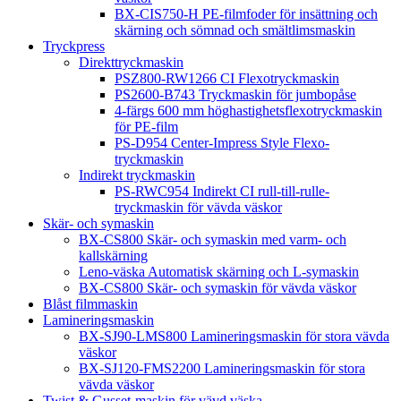
BX-CIS750-H PE-filmfoder för insättning och
skärning och sömnad och smältlimsmaskin
Tryckpress
Direkttryckmaskin
PSZ800-RW1266 CI Flexotryckmaskin
PS2600-B743 Tryckmaskin för jumbopåse
4-färgs 600 mm höghastighetsflexotryckmaskin
för PE-film
PS-D954 Center-Impress Style Flexo-
tryckmaskin
Indirekt tryckmaskin
PS-RWC954 Indirekt CI rull-till-rulle-
tryckmaskin för vävda väskor
Skär- och symaskin
BX-CS800 Skär- och symaskin med varm- och
kallskärning
Leno-väska Automatisk skärning och L-symaskin
BX-CS800 Skär- och symaskin för vävda väskor
Blåst filmmaskin
Lamineringsmaskin
BX-SJ90-LMS800 Lamineringsmaskin för stora vävda
väskor
BX-SJ120-FMS2200 Lamineringsmaskin för stora
vävda väskor
Twist & Gusset-maskin för vävd väska