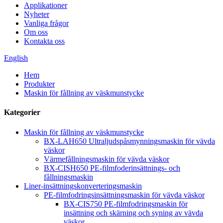
Applikationer
Nyheter
Vanliga frågor
Om oss
Kontakta oss
English
Hem
Produkter
Maskin för fållning av väskmunstycke
Kategorier
Maskin för fållning av väskmunstycke
BX-LAH650 Ultraljudspåsmynningsmaskin för vävda
väskor
Värmefållningsmaskin för vävda väskor
BX-CISH650 PE-filmfoderinsättnings- och
fållningsmaskin
Liner-insättningskonverteringsmaskin
PE-filmfodringsinsättningsmaskin för vävda väskor
BX-CIS750 PE-filmfodringsmaskin för
insättning och skärning och syning av vävda
väskor