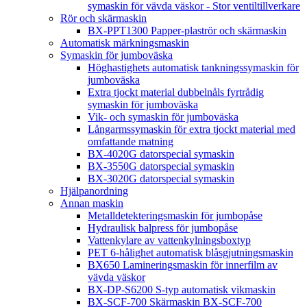
symaskin för vävda väskor - Stor ventiltillverkare
Rör och skärmaskin
BX-PPT1300 Papper-plaströr och skärmaskin
Automatisk märkningsmaskin
Symaskin för jumboväska
Höghastighets automatisk tankningssymaskin för
jumboväska
Extra tjockt material dubbelnåls fyrtrådig
symaskin för jumboväska
Vik- och symaskin för jumboväska
Långarmssymaskin för extra tjockt material med
omfattande matning
BX-4020G datorspecial symaskin
BX-3550G datorspecial symaskin
BX-3020G datorspecial symaskin
Hjälpanordning
Annan maskin
Metalldetekteringsmaskin för jumbopåse
Hydraulisk balpress för jumbopåse
Vattenkylare av vattenkylningsboxtyp
PET 6-hålighet automatisk blåsgjutningsmaskin
BX650 Lamineringsmaskin för innerfilm av
vävda väskor
BX-DP-S6200 S-typ automatisk vikmaskin
BX-SCF-700 Skärmaskin BX-SCF-700