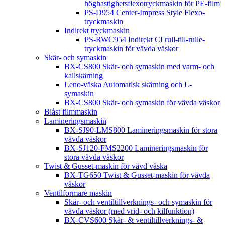
höghastighetsflexotryckmaskin för PE-film
PS-D954 Center-Impress Style Flexo-
tryckmaskin
Indirekt tryckmaskin
PS-RWC954 Indirekt CI rull-till-rulle-
tryckmaskin för vävda väskor
Skär- och symaskin
BX-CS800 Skär- och symaskin med varm- och
kallskärning
Leno-väska Automatisk skärning och L-
symaskin
BX-CS800 Skär- och symaskin för vävda väskor
Blåst filmmaskin
Lamineringsmaskin
BX-SJ90-LMS800 Lamineringsmaskin för stora
vävda väskor
BX-SJ120-FMS2200 Lamineringsmaskin för
stora vävda väskor
Twist & Gusset-maskin för vävd väska
BX-TG650 Twist & Gusset-maskin för vävda
väskor
Ventilformare maskin
Skär- och ventiltillverknings- och symaskin för
vävda väskor (med vrid- och kilfunktion)
BX-CVS600 Skär- & ventiltillverknings- &